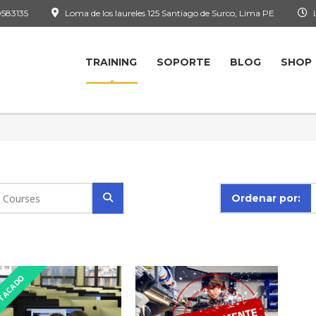
583135
Loma de los laureles 125 Santiago de Surco, Lima PE
L
TRAINING
SOPORTE
BLOG
SHOP
Ordenar por:
TACADO