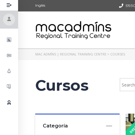
Inglés
51930
Login/Sign UP
MAC ADMÍNS | REGIONAL TRAINING CENTRE
>
COURSES
Audiovisuales
Cursos
Ciencias
Soporte
DES
Categoría