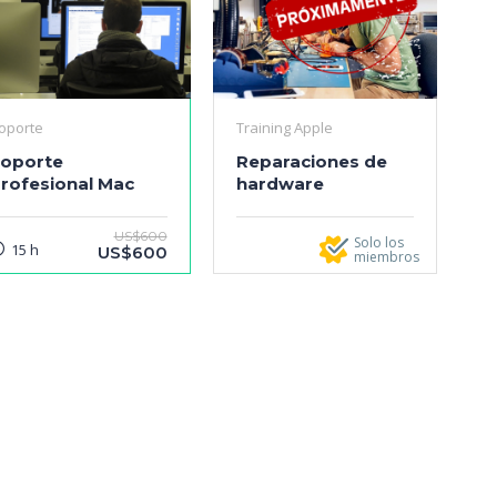
oporte
Training Apple
oporte
Reparaciones de
rofesional Mac
hardware
US$600
Solo los
15 h
US$600
miembros