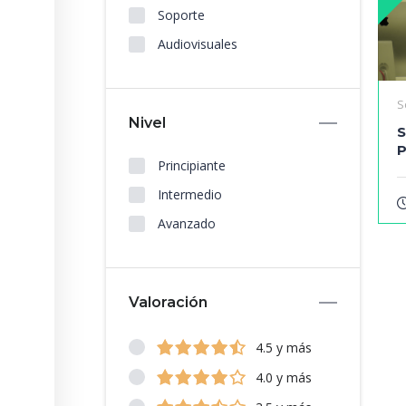
Soporte
Audiovisuales
S
Nivel
S
P
Principiante
Intermedio
Avanzado
Valoración
4.5 y más
4.0 y más